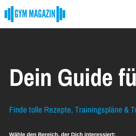
Skip
to
the
main
content.
Dein Guide fü
Finde tolle Rezepte, Trainingspläne & T
Wähle den Bereich, der Dich interessiert: