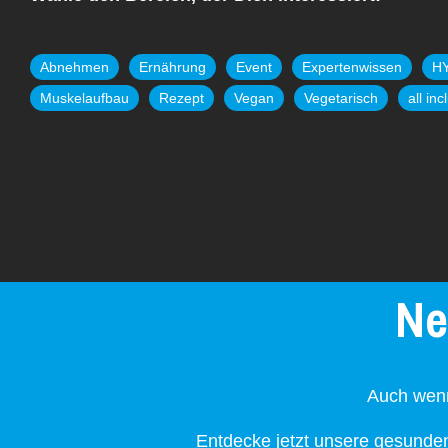
Abnehmen
Ernährung
Event
Expertenwissen
H
Muskelaufbau
Rezept
Vegan
Vegetarisch
all in
Ne
Auch wenn 
Entdecke jetzt unsere gesund